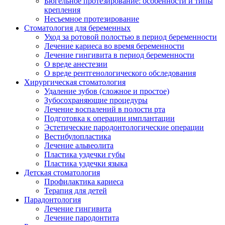
Бюгельное протезирование: особенности и типы
крепления
Несъемное протезирование
Стоматология для беременных
Уход за ротовой полостью в период беременности
Лечение кариеса во время беременности
Лечение гингивита в период беременности
О вреде анестезии
О вреде рентгенологического обследования
Хирургическая стоматология
Удаление зубов (сложное и простое)
Зубосохраняющие процедуры
Лечение воспалений в полости рта
Подготовка к операции имплантации
Эстетические пародонтологические операции
Вестибулопластика
Лечение альвеолита
Пластика уздечки губы
Пластика уздечки языка
Детская стоматология
Профилактика кариеса
Терапия для детей
Парадонтология
Лечение гингивита
Лечение пародонтита