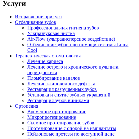
Услуги
Исправление прикуса
Отбеливание зубов
Профессиональная гигиена зубов
Ультразвуковая чистка
Air-Flow (ультрадисперсное воздействие)
Отбеливание зубов при помощи системы Luma
Cool
Терапевтическая стоматология
Лечение кариеса
Лечение острого и хронического пульпита,
периодонтита
Пломбирование каналов
Лечение клиновидного дефекта
Реставрация разрушенных зубов
Установка и снятие зубных украшений
Реставрация зубов винирами
Ортопедия
Временное протезирование
Микропротезирование
Съемное протезирование зубов
Протезирование с опорой на имплантаты
Нейлоновые протезы по доступной цене