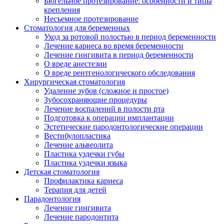
Бюгельное протезирование: особенности и типы
крепления
Несъемное протезирование
Стоматология для беременных
Уход за ротовой полостью в период беременности
Лечение кариеса во время беременности
Лечение гингивита в период беременности
О вреде анестезии
О вреде рентгенологического обследования
Хирургическая стоматология
Удаление зубов (сложное и простое)
Зубосохраняющие процедуры
Лечение воспалений в полости рта
Подготовка к операции имплантации
Эстетические пародонтологические операции
Вестибулопластика
Лечение альвеолита
Пластика уздечки губы
Пластика уздечки языка
Детская стоматология
Профилактика кариеса
Терапия для детей
Парадонтология
Лечение гингивита
Лечение пародонтита