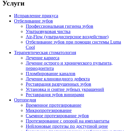
Услуги
Исправление прикуса
Отбеливание зубов
Профессиональная гигиена зубов
Ультразвуковая чистка
Air-Flow (ультрадисперсное воздействие)
Отбеливание зубов при помощи системы Luma
Cool
Терапевтическая стоматология
Лечение кариеса
Лечение острого и хронического пульпита,
периодонтита
Пломбирование каналов
Лечение клиновидного дефекта
Реставрация разрушенных зубов
Установка и снятие зубных украшений
Реставрация зубов винирами
Ортопедия
Временное протезирование
Микропротезирование
Съемное протезирование зубов
Протезирование с опорой на имплантаты
Нейлоновые протезы по доступной цене